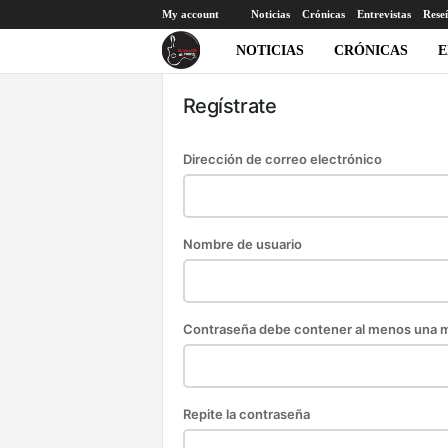
My account
Noticias
Crónicas
Entrevistas
Rese
E
NOTICIAS
CRÓNICAS
E
l
Regístrate
c
Dirección de correo electrónico
o
r
Nombre de usuario
a
z
Contraseña
debe contener al menos una mi
ó
n
Repite la contraseña
a