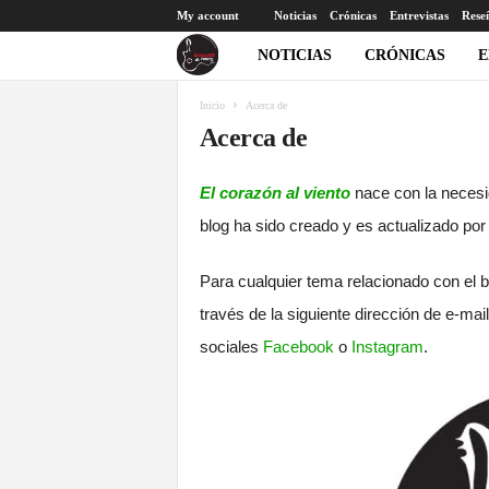
My account
Noticias
Crónicas
Entrevistas
Rese
E
NOTICIAS
CRÓNICAS
E
l
Inicio
Acerca de
Acerca de
c
El corazón al viento
nace con la necesi
o
blog ha sido creado y es actualizado po
r
Para cualquier tema relacionado con el 
a
través de la siguiente dirección de e-mai
z
sociales
Facebook
o
Instagram
.
ó
n
a