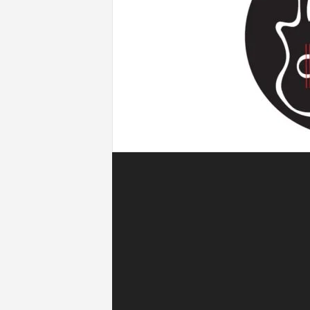
l
v
i
e
n
t
o