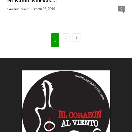
en Radio Vallekas-...
-
enero 26, 2019
0
Gonzalo Benito
2
1