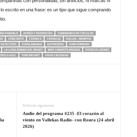
partirlas con personalidad, sin artificios, ni marcas ni
 lo escrito en una frase: es un tipo que sigue comprando
io.
RÍA PARARLO
AVERÍA Y REDENCIÓN
CAMINANDO EN CÍRCULOS
IA
CONCIERTO
CRÓNICA
CRONICAS
DALLAS - MEMPHIS
DETECTIVES
FUENLABRADA
GATOPERRO
IVAN FERREIRO
LA LUNA DEBAJO DEL BRAZO
MISS CAMISETA MOJADA
PATRICIA LÁZARO
OPELO AZUL
TONI BRUNET
VIDAS CRUZADAS
Artículo siguiente
Audio del programa #235 -El corazón al
ña
viento en Vallekas Radio- con Roura (24 abril
2026)