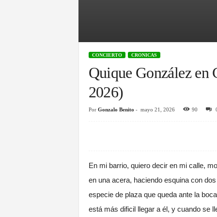
l
v
CONCIERTO
CRONICAS
i
Quique González en 
e
2026)
n
Por
Gonzalo Benito
-
mayo 21, 2026
90
t
o
En mi barrio, quiero decir en mi calle, 
en una acera, haciendo esquina con dos ca
especie de plaza que queda ante la boca
está más dificil llegar a él, y cuando se