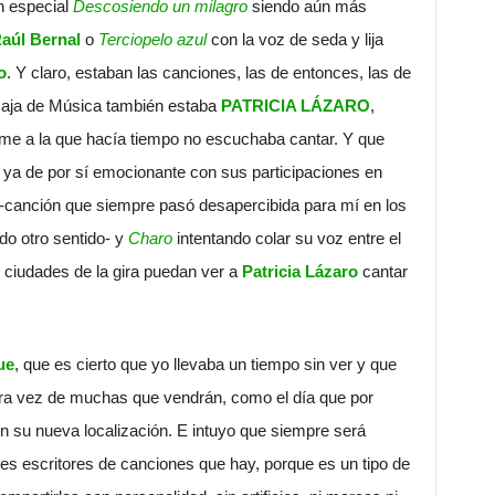
an especial
Descosiendo un milagro
siendo aún más
aúl Bernal
o
Terciopelo azul
con la voz de seda y lija
o
. Y claro, estaban las canciones, las de entonces, las de
 Caja de Música también estaba
PATRICIA LÁZARO
,
ime a la que hacía tiempo no escuchaba cantar. Y que
ya de por sí emocionante con sus participaciones en
-canción que siempre pasó desapercibida para mí en los
do otro sentido- y
Charo
intentando colar su voz entre el
s ciudades de la gira puedan ver a
Patricia Lázaro
cantar
ue
, que es cierto que yo llevaba un tiempo sin ver y que
ra vez de muchas que vendrán, como el día que por
 en su nueva localización. E intuyo que siempre será
s escritores de canciones que hay, porque es un tipo de