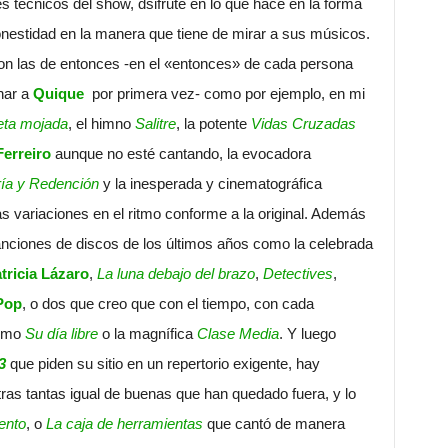
 técnicos del show, dsifrute en lo que hace en la forma
onestidad en la manera que tiene de mirar a sus músicos.
on las de entonces -en el «entonces» de cada persona
har a
Quique
por primera vez- como por ejemplo, en mi
eta mojada
, el himno
Salitre
, la potente
Vidas Cruzadas
Ferreiro
aunque no esté cantando, la evocadora
ía y Redención
y la inesperada y cinematográfica
 variaciones en el ritmo conforme a la original. Además
anciones de discos de los últimos años como la celebrada
tricia Lázaro
,
La luna debajo del brazo
,
Detectives
,
Pop
, o dos que creo que con el tiempo, con cada
como
Su día libre
o la magnífica
Clase Media
. Y luego
3
que piden su sitio en un repertorio exigente, hay
as tantas igual de buenas que han quedado fuera, y lo
ento
, o
La caja de herramientas
que cantó de manera