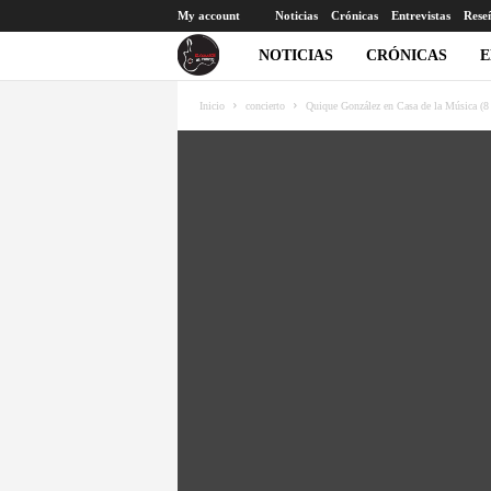
My account
Noticias
Crónicas
Entrevistas
Rese
E
NOTICIAS
CRÓNICAS
E
l
Inicio
concierto
Quique González en Casa de la Música (
c
o
r
a
z
ó
n
a