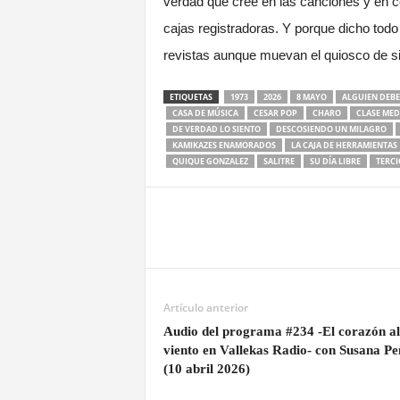
verdad que cree en las canciones y en com
cajas registradoras. Y porque dicho todo
revistas aunque muevan el quiosco de sit
ETIQUETAS
1973
2026
8 MAYO
ALGUIEN DEBE
CASA DE MÚSICA
CESAR POP
CHARO
CLASE MED
DE VERDAD LO SIENTO
DESCOSIENDO UN MILAGRO
KAMIKAZES ENAMORADOS
LA CAJA DE HERRAMIENTAS
QUIQUE GONZALEZ
SALITRE
SU DÍA LIBRE
TERCI
Artículo anterior
Audio del programa #234 -El corazón al
viento en Vallekas Radio- con Susana Pe
(10 abril 2026)