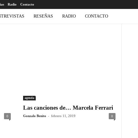
ñas
Radio
Contacto
NTREVISTAS
RESEÑAS
RADIO
CONTACTO
agenda
Las canciones de… Marcela Ferrari
-
Gonzalo Benito
febrero 11, 2019
0
0