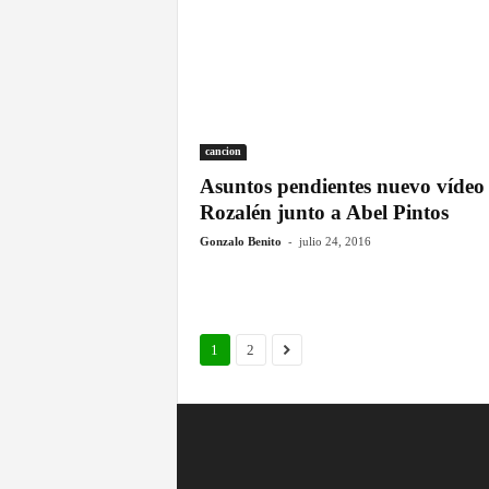
l
v
i
cancion
Asuntos pendientes nuevo vídeo
e
Rozalén junto a Abel Pintos
n
-
Gonzalo Benito
julio 24, 2016
t
o
1
2