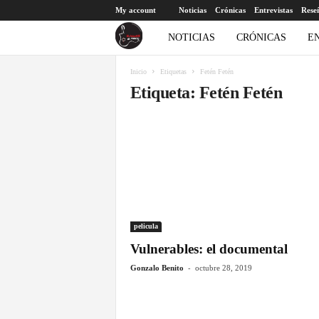
My account
Noticias
Crónicas
Entrevistas
Rese
E
NOTICIAS
CRÓNICAS
E
l
Inicio
Etiquetas
Fetén Fetén
Etiqueta: Fetén Fetén
c
o
r
a
z
pelicula
Vulnerables: el documental
ó
-
Gonzalo Benito
octubre 28, 2019
n
a