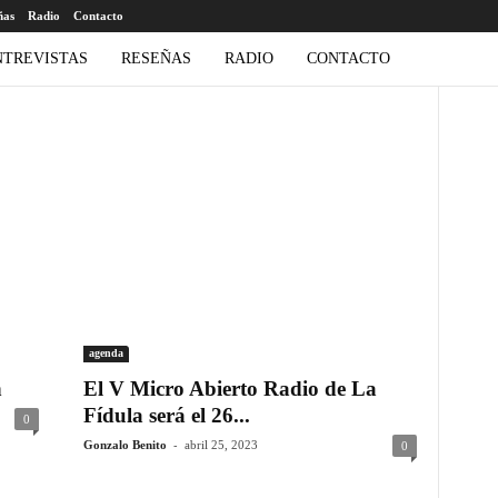
ñas
Radio
Contacto
NTREVISTAS
RESEÑAS
RADIO
CONTACTO
agenda
n
El V Micro Abierto Radio de La
Fídula será el 26...
0
-
Gonzalo Benito
abril 25, 2023
0