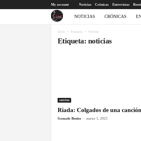
My account
Noticias
Crónicas
Entrevistas
Rese
E
NOTICIAS
CRÓNICAS
E
l
Inicio
Etiquetas
Noticias
Etiqueta: noticias
c
o
r
a
z
cancion
Riada: Colgados de una canció
ó
-
Gonzalo Benito
marzo 1, 2025
n
a