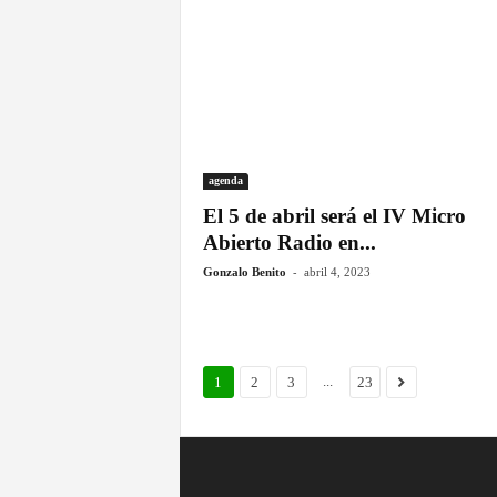
l
v
i
agenda
e
El 5 de abril será el IV Micro
Abierto Radio en...
n
-
Gonzalo Benito
abril 4, 2023
t
o
...
1
2
3
23