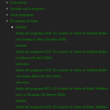
Uvas dulces
Acordes con la memoria
Otros programas
agenda
miscelánea
noticias
pelicula
El corazón al viento
Vueltas por el Mundo (Capítulo 1:
emisión
La autogestión)
Audio del programa #236 -El corazón al viento en Vallekas Radio-
con Cristina La Mar (19 junio 2026)
Por
emisión
Gonzalo Benito
Audio del programa #235 -El corazón al viento en Vallekas Radio-
-
con Roura (24 abril 2026)
marzo 17, 2023
738
entrevista
0
Audio del programa #234 -El corazón al viento en Vallekas Radio-
con Susana Peña (10 abril 2026)
entrevista
Audio del programa #233 -El corazón al viento en Radio Vallekas-
A punto de comenzar la gira de despedida del disco
Vueltas
por
con La Ultranada (20 febrero 2026)
el Estado español,
Pedro Pastor
ha publicado en su
canal de
emisión
youtube
el primer capítulo de un documental
grabado en los
Audio del programa #232 -El corazón al viento en Radio Vallekas-