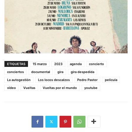
ETIQUETAS
15 marzo
2023
agenda
concierto
conciertos
documental
gira
gira despedida
La autogestión
Los locos descalzos
Pedro Pastor
película
vídeo
Vueltas
Vueltas por el mundo
youtube