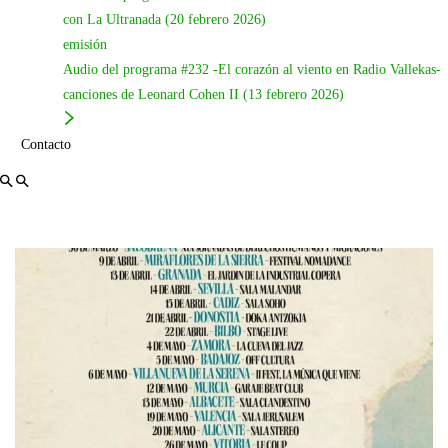
Las
fechas de la gira de despedida
de
Vueltas
se pueden
con La Ultranada (20 febrero 2026)
consultar en la web de
Pedro Pastor
:
emisión
https://pedropastorguerra.com/pages/proximas-fechas
Audio del programa #232 -El corazón al viento en Radio Vallekas-
canciones de Leonard Cohen II (13 febrero 2026)
Contacto