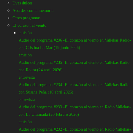
Uvas dulces
Acordes con la memoria
Otros programas
El corazón al viento
agenda
entrevista
entrevista-radio
radio
radio-ECAV
emisión
Audio del programa #215 -El
Audio del programa #236 -El corazón al viento en Vallekas Radio-
corazón al viento en Radio
con Cristina La Mar (19 junio 2026)
Vallekas- con Roura (14 marzo
emisión
Audio del programa #235 -El corazón al viento en Vallekas Radio-
2023)
con Roura (24 abril 2026)
entrevista
Por
Gonzalo Benito
Audio del programa #234 -El corazón al viento en Vallekas Radio-
-
con Susana Peña (10 abril 2026)
marzo 15, 2023
entrevista
1209
Audio del programa #233 -El corazón al viento en Radio Vallekas-
0
con La Ultranada (20 febrero 2026)
emisión
Audio del programa #232 -El corazón al viento en Radio Vallekas-