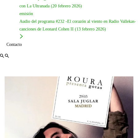
Gotas
será presentado en concierto
en Madrid el miércoles 29
con La Ultranada (20 febrero 2026)
de marzo en la Sala Juglar
. Las
entradas
están disponibles en el
emisión
siguiente
Audio del programa #232 -El corazón al viento en Radio Vallekas-
enlace de entradium
:
canciones de Leonard Cohen II (13 febrero 2026)
https://entradium.com/events/roura-en-juglar-presentacion-
gotas
Contacto