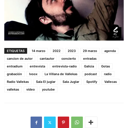
ETIQUETAS
14 marzo
2022
2023
29 marzo
agenda
cancion de autor
cantautor
concierto
entradas
entradium
entrevista
entrevista-radio
Galicia
Gotas
grabación
Ivoox
La Villana de Vallekas
podcast
radio
Radio Vallekas
Sala El juglar
Sala Juglar
Spotify
Vallecas
vallekas
vídeo
youtube