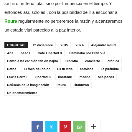
se hizo un lleno total, sino por frecuencia en el tiempo. Y
entonces así, sólo así, con la posibilidad de ir a escuchar a
Roura
regularmente no perderemos la razón y alcanzaremos
un estado vital parecido a la paz interior.
ETIQUETAS
12 diciembre
2015
2024
Alejandro Roura
Ana
besos
Café Libertad 8
Caminaba por Gran Vía
Canto esta canción tan en bajito
Clorofla
concierto
crónica
Dafne
El foco del dolor
Es tu vida
estoicos
La pirámide
Lewis Carroll
Libertad 8
libertad8
madrid
Mis peces
Naúseas de la imaginación
Roura
Tirabuzón
Un enamoramiento