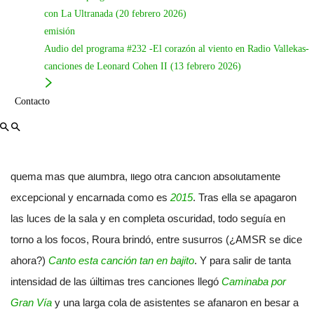
me siento sucio al pronunciarlo en la cama»). Sin salir del amor
con La Ultranada (20 febrero 2026)
emisión
Roura
cantó
Dafne
, con la colaboración del público en decir
Audio del programa #232 -El corazón al viento en Radio Vallekas-
palabras con grupos silábicos con diptongo, y
Mis peces
.
canciones de Leonard Cohen II (13 febrero 2026)
Uno de los momentos más especiales del concierto tan
Contacto
especial que ofreció
Roura
el 12 de diciembre, es cuando cantó
la canción, no sé si definirla como joya o como obra maestra,
El
foco del dolor
. Y para no escapar del dolor, ni del foco que
quema más que alumbra, llegó otra canción absolutamente
excepcional y encarnada como es
2015
. Tras ella se apagaron
las luces de la sala y en completa oscuridad, todo seguía en
torno a los focos, Roura brindó, entre susurros (¿AMSR se dice
ahora?)
Canto esta canción tan en bajito
. Y para salir de tanta
intensidad de las úiltimas tres canciones llegó
Caminaba por
Gran Vía
y una larga cola de asistentes se afanaron en besar a