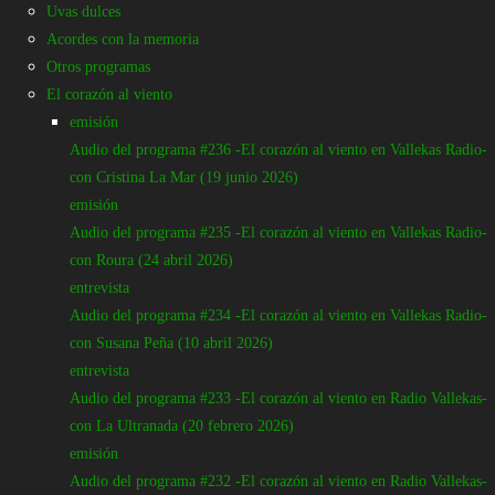
Uvas dulces
Acordes con la memoria
Otros programas
concierto
cronicas
El corazón al viento
Roura en Café Libertad 8 (12
emisión
diciembre 2024)
Audio del programa #236 -El corazón al viento en Vallekas Radio-
con Cristina La Mar (19 junio 2026)
Por
emisión
Gonzalo Benito
Audio del programa #235 -El corazón al viento en Vallekas Radio-
-
con Roura (24 abril 2026)
diciembre 30, 2024
243
entrevista
0
Audio del programa #234 -El corazón al viento en Vallekas Radio-
con Susana Peña (10 abril 2026)
entrevista
Audio del programa #233 -El corazón al viento en Radio Vallekas-
Si en una caja metemos rigor, trabajo (el que conlleva la
con La Ultranada (20 febrero 2026)
composición en pos de la simbiosis de letra -historia contada- y
emisión
música, pero también el que se refleja en un escenario tras un
Audio del programa #232 -El corazón al viento en Radio Vallekas-