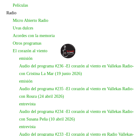
miedo»). Luego vendrían la magnífica y metafórica -o alegórica,
Películas
Radio
que a veces confundo metáfora y alegoría-
La pirámide
y una
Micro Abierto Radio
canción nueva llamada
Tirabuzón
. Si antes hablaba de la
Uvas dulces
simbiosis de música e historia contada, en
Tirabuzón
Acordes con la memoria
encontramos esta característica de las canciones de
Roura
Otros programas
que nos cuenta, a su manera disparatada e imaginativa, el
El corazón al viento
emisión
problema de una gotera en su casa mientras que de su guitarra
Audio del programa #236 -El corazón al viento en Vallekas Radio-
salen notas líquidas que suenan como gotas que caen de un
con Cristina La Mar (19 junio 2026)
techo encharcado. Y de la casa que hace aguas al hogar interior
emisión
que se anega en la historia de amor de la canción
Ana
, en la
Audio del programa #235 -El corazón al viento en Vallekas Radio-
que expone las virtudes del nombre Ana y a la vez los
con Roura (24 abril 2026)
entrevista
problemas que le genera a él tener un amor con ese nombre
Audio del programa #234 -El corazón al viento en Vallekas Radio-
que también tiene su madre y su hermana («Ana de verdad que
con Susana Peña (10 abril 2026)
me pareces fantástica, la incompatibilidad es solo onomástica.
entrevista
[…] Porque Ana es el nombre de mi madre y de mi hermana, y
Audio del programa #233 -El corazón al viento en Radio Vallekas-